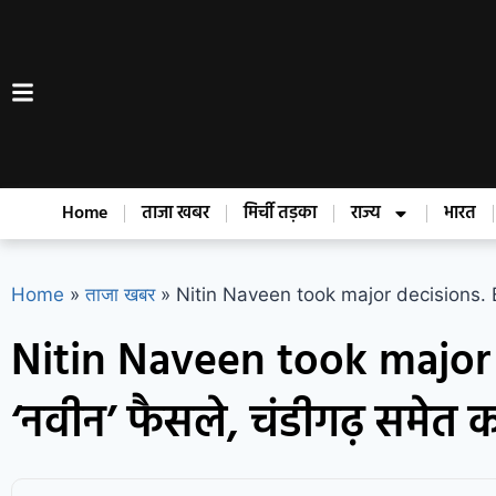
Home
ताजा खबर
मिर्ची तड़का
राज्य
भारत
Home
»
ताजा खबर
»
Nitin Naveen took major decisions. BJP अध्य
Nitin Naveen took major d
‘नवीन’ फैसले, चंडीगढ़ समेत कईं 