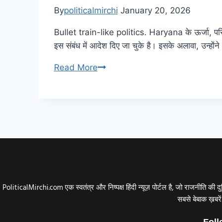
By
politicalmirchi
January 20, 2026
Bullet train-like politics. Haryana के ऊर्जा, परि
इस संबंध में आदेश दिए जा चुके है। इसके अलावा, उन्हों
Bullet
Read More
train-
like
politics.
युवा
राष्ट्रीय
अध्यक्ष
बनाकर
पीएम
PoliticalMirchi.com एक स्वतंत्र और निष्पक्ष हिंदी न्यूज़ पोर्टल है, जो राजनी
मोदी
सबसे बेबाक ख़बरे
ने
चलाई
Foll