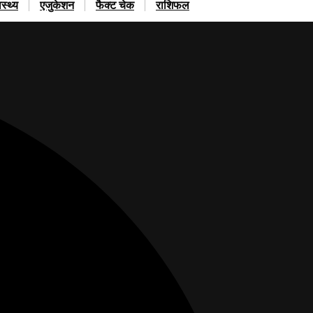
ास्थ्य
एजुकेशन
फैक्ट चेक
राशिफल