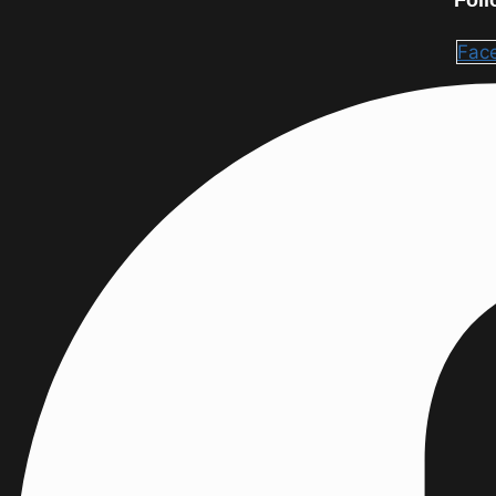
‘बुलेट
ट्रेन’
Fac
जैसी
राजनीति:
अनिल
विज