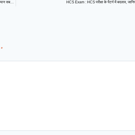
Sadhguru’s comment on the Siliguri Corridor: Chicken Neck पर सद्गुरू का ये बयान सबकी आंखें खोल देगा !
HCS Exam : HCS परीक्षा के पैटर्न में बदलाव, जानिए 
d
*