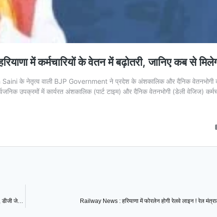
DGP takes strict action on viral video : कैदी के वायरल वीडियो पर सख्त हुए DGP सिंह, डीजी जेल समेत जिला और जेल एसपी से मांगा जवाब
Railway News : हरियाणा में फोरलेन होगी रेलवे लाइन ! रेल मंत्राल