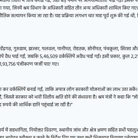
ानी जिलों में जांच कराई गई, जहां बड़े पैमाने पर अनियमितताएं पाई गईं। इसके पश्
किया गया, जिनमें श्रम विभाग के अधिकारी सहित तीन अन्य अधिकारी शामिल किए गए
ौतिक सत्यापन किया जा रहा है। यह प्रक्रिया लगभग चार माह पूर्व शुरू की गई थी
त), महेंद्रगढ़, गुरुग्राम, झज्जर, पलवल, पानीपत, रोहतक, सोनीपत, पंचकूला, सिरस
्लिपें वैध पाई गईं, जबकि 5,46,509 वर्कस्लिपें अवैध पाई गईं। इसी प्रकार, कुल 2,21
 1,93,756 पंजीकरण फर्जी पाए गए।
ीकरण कर वर्कस्लिपें बनाई गईं, ताकि अपात्र लोग सरकारी योजनाओं का लाभ उठा सकें
 सरकार को भारी वित्तीय क्षति होने की संभावना है। श्रम मंत्री ने कहा कि “जो पात्
रुपये की आर्थिक हानि पहुंचाई जा रही है।”
र्य में सहभागिता, नियोक्ता विवरण, स्थानीय जांच और क्षेत्र भ्रमण सहित सभी पहल
 नए आवेदन स्वीकार न करने के निर्देश दिए गए तथा सभी शिकायत निवारण प्लेटफा