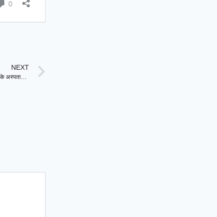
NEXT
Haryana News : अब Government Hospital में नहीं होगी उपकरणों की कमी, इन जिलों के अस्पतालों में पहुंची नई Ultrasound Machine