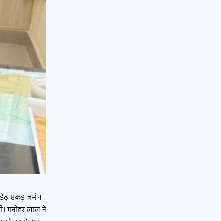
ीब डेढ़ एकड़ जमीन
 थी। मनोहर लाल ने