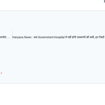
IPS Puran Kumar Suicide Case. दिवंगत IPS के घर पहुंचे केंद्रीय मंत्री मनोहर लाल… अमनीत कौर को दिया न्याय का भरोसा. 26 अक्टूबर को शोक सभा
d
*