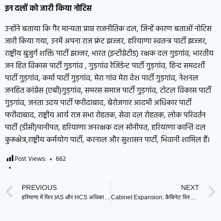
इन दलों को जारी किया नोटिस
उन्होंने बताया कि गैर मान्यता प्राप्त राजनीतिक दल, जिन्हें कारण बताओं नोटिस
जारी किया गया, उनमें अपना राज फ्रंट झज्जर, हरियाणा स्वतन्त्र पार्टी झज्जर,
राष्ट्रीय बुजुर्ग शक्ति पार्टी झज्जर, भारत (इन्टीग्रेटीड) रक्षक दल गुडगांव, भारतीय
जन हित विकास पार्टी गुडगांव , गुड़गांव रेजिडेन्ट पार्टी गुड़गांव, हिन्द समदर्शी
पार्टी गुड़गांव, कर्मा पार्टी गुड़गांव, मेरा गांव मेरा देश पार्टी गुड़गांव, नेशनल
जनहित कांग्रेस (एबी)गुड़गांव, समरस समाज पार्टी गुड़गांव, टोटल विकास पार्टी
गुड़गांव, जनता उदय पार्टी फरीदाबाद, बेरोजगार आदमी अधिकार पार्टी
फरीदाबाद, राष्ट्रीय आर्य राज सभा रोहतक, सेवा दल रोहतक, लोक परिवर्तन
पार्टी (डीसी)पानीपत, हरियाणा जनरक्षक दल सोनीपत, हरियाणा कान्ति दल
कुरूक्षेत्र,राष्ट्रीय कर्मयोग पार्टी, करनाल और सुशासन पार्टी, भिवानी शामिल हैं।
Post Views:
662
PREVIOUS
NEXT
हरियाणा में फिर IAS और HCS अधिकारियों के तबादलें, देखिए पूरी लिस्ट
Cabinet Expansion: कैबिनेट विस्तार में हरियाणा का फॉर्मूला अपनाएगी छत्तीसगढ़ सरकार