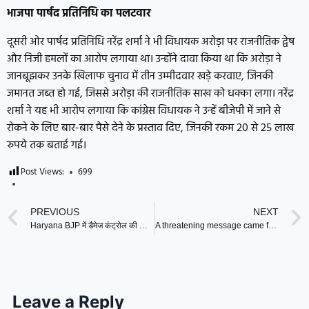
भाजपा पार्षद प्रतिनिधि का पलटवार
दूसरी ओर पार्षद प्रतिनिधि नरेंद्र शर्मा ने भी विधायक अरोड़ा पर राजनीतिक द्वेष
और निजी हमलों का आरोप लगाया था। उन्होंने दावा किया था कि अरोड़ा ने
जानबूझकर उनके खिलाफ चुनाव में तीन उम्मीदवार खड़े करवाए, जिनकी
जमानत जब्त हो गई, जिससे अरोड़ा की राजनीतिक साख को धक्का लगा। नरेंद्र
शर्मा ने यह भी आरोप लगाया कि कांग्रेस विधायक ने उन्हें बीजेपी में जाने से
रोकने के लिए बार-बार पैसे देने के प्रस्ताव दिए, जिनकी रकम 20 से 25 लाख
रुपये तक बताई गई।
Post Views:
699
PREVIOUS
NEXT
Haryana BJP में डैमेज कंट्रोल की कोशिश, मंत्री आरती राव के घर CM सैनी ने पत्नी के साथ किया DINNER
A threatening message came from Abhay Chautala : चौटाला के लिए UK से आया धमकी भरा वॉयस मैसेज, बेटे कर्ण का पुलिस पर कार्रवाई नहीं करने का आरोप
Leave a Reply